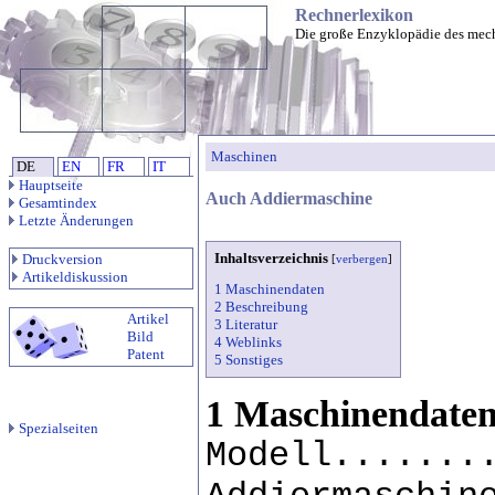
Rechnerlexikon
Die große Enzyklopädie des mec
Maschinen
DE
EN
FR
IT
Hauptseite
Auch Addiermaschine
Gesamtindex
Letzte Änderungen
Inhaltsverzeichnis
Druckversion
[
verbergen
]
Artikeldiskussion
1 Maschinendaten
2 Beschreibung
Artikel
3 Literatur
Bild
4 Weblinks
Patent
5 Sonstiges
1 Maschinendate
Spezialseiten
Modell.......