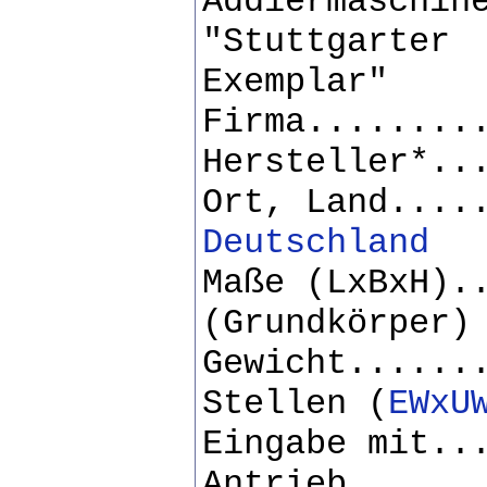
Addiermaschin
"Stuttgarter
Exemplar"
Firma........
Hersteller*..
Ort, Land....
Deutschland
Maße (LxBxH).
(Grundkörper)
Gewicht......
Stellen (
EWxU
Eingabe mit..
Antrieb......