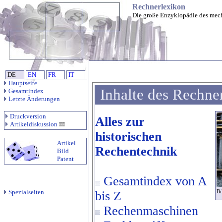
Rechnerlexikon
Die große Enzyklopädie des mec
DE
EN
FR
IT
Hauptseite
Inhalte des Rechne
Gesamtindex
Letzte Änderungen
Druckversion
Alles zur
Artikeldiskussion
!!!
historischen
Artikel
Rechentechnik
Bild
Patent
Gesamtindex von A
Spezialseiten
Bi
bis Z
Rechenmaschinen