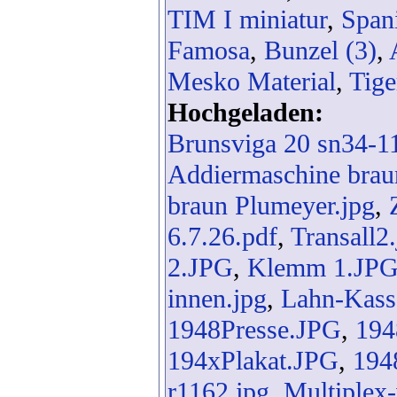
TIM I miniatur
,
Span
Famosa
,
Bunzel (3)
,
Mesko Material
,
Tige
Hochgeladen:
Brunsviga 20 sn34-1
Addiermaschine brau
braun Plumeyer.jpg
,
6.7.26.pdf
,
Transall2
2.JPG
,
Klemm 1.JP
innen.jpg
,
Lahn-Kass
1948Presse.JPG
,
194
194xPlakat.JPG
,
194
r1162.jpg
,
Multiplex