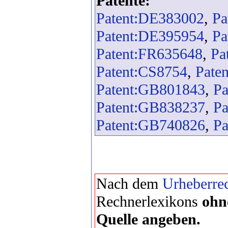
Patente:
Patent:DE383002
,
Pa
Patent:DE395954
,
Pa
Patent:FR635648
,
Pa
Patent:CS8754
,
Pate
Patent:GB801843
,
Pa
Patent:GB838237
,
Pa
Patent:GB740826
,
Pa
Nach dem
Urheberrec
Rechnerlexikons
ohn
Quelle angeben.