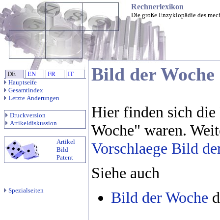
Rechnerlexikon
Die große Enzyklopädie des mec
Bild der Woche 
DE
EN
FR
IT
Hauptseite
Gesamtindex
Letzte Änderungen
Hier finden sich die
Druckversion
Artikeldiskussion
Woche" waren. Weite
Artikel
Vorschlaege Bild d
Bild
Patent
Siehe auch
Spezialseiten
Bild der Woche
d