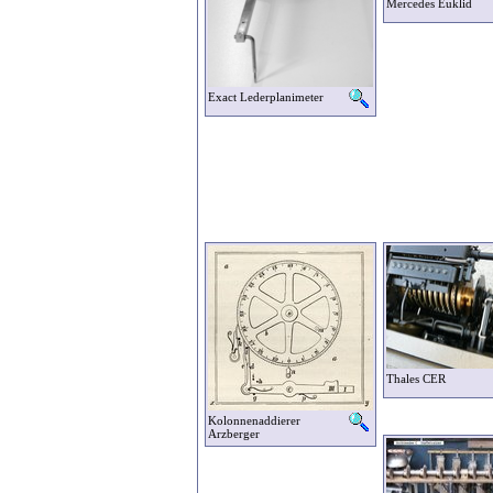
Mercedes Euklid
Exact Lederplanimeter
Thales CER
Kolonnenaddierer
Arzberger