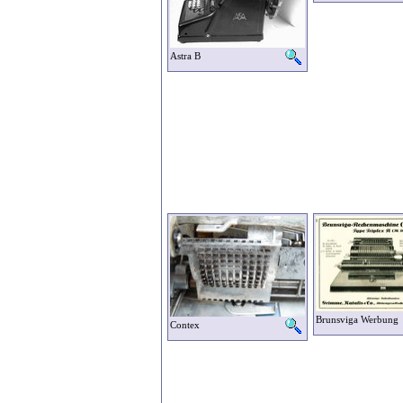
Astra B
Brunsviga Werbung
Contex