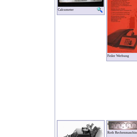
Calcumeter
Feiler Werbung
Roth Rechenmaschin