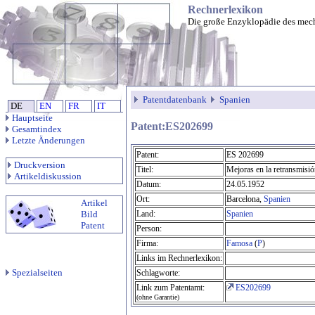
Rechnerlexikon
Die große Enzyklopädie des mec
Patentdatenbank
Spanien
DE
EN
FR
IT
Hauptseite
Patent:ES202699
Gesamtindex
Letzte Änderungen
Patent:
ES 202699
Druckversion
Titel:
Mejoras en la retransmisión
Artikeldiskussion
Datum:
24.05.1952
Ort:
Barcelona,
Spanien
Artikel
Bild
Land:
Spanien
Patent
Person:
Firma:
Famosa
(
P
)
Links im Rechnerlexikon:
Spezialseiten
Schlagworte:
Link zum Patentamt:
ES202699
(ohne Garantie)