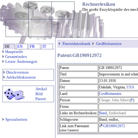
Rechnerlexikon
Die große Enzyklopädie des mec
Patentdatenbank
Großbritannien
DE
EN
FR
IT
Hauptseite
Patent:GB190912972
Gesamtindex
Letzte Änderungen
Patent:
GB 190912972
Druckversion
Titel:
Improvements in and rela
Artikeldiskussion
Datum:
13.01.1910
Ort:
Oakdale, Virginia,
USA
Artikel
Bild
Land:
Großbritannien
Patent
Person:
Cheape, John Albert
(
P
)
Firma:
Links im Rechnerlexikon:
Band
,
Endlosband
Spezialseiten
Schlagworte:
Band, endlos,
Link zum Patentamt:
GB190912972
(ohne Garantie)