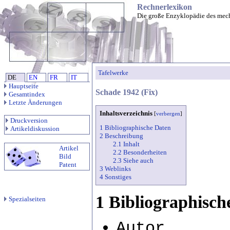
Rechnerlexikon
Die große Enzyklopädie des mec
Tafelwerke
DE
EN
FR
IT
Hauptseite
Schade 1942 (Fix)
Gesamtindex
Letzte Änderungen
Inhaltsverzeichnis
[
verbergen
]
Druckversion
1 Bibliographische Daten
Artikeldiskussion
2 Beschreibung
2.1 Inhalt
Artikel
2.2 Besonderheiten
Bild
2.3 Siehe auch
Patent
3 Weblinks
4 Sonstiges
1 Bibliographisch
Spezialseiten
Autor......