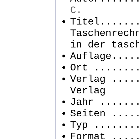
C.
Titel......
Taschenrec
in der tasc
Auflage....
Ort .......
Verlag ....
Verlag
Jahr ......
Seiten ....
Typ .......
Format ....