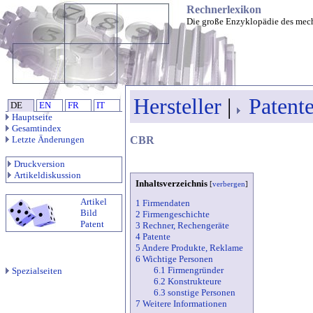
Rechnerlexikon
Die große Enzyklopädie des mec
Hersteller
|
Patent
DE
EN
FR
IT
Hauptseite
Gesamtindex
Letzte Änderungen
CBR
Druckversion
Artikeldiskussion
Inhaltsverzeichnis
[
verbergen
]
Artikel
1 Firmendaten
Bild
2 Firmengeschichte
Patent
3 Rechner, Rechengeräte
4 Patente
5 Andere Produkte, Reklame
6 Wichtige Personen
6.1 Firmengründer
Spezialseiten
6.2 Konstrukteure
6.3 sonstige Personen
7 Weitere Informationen