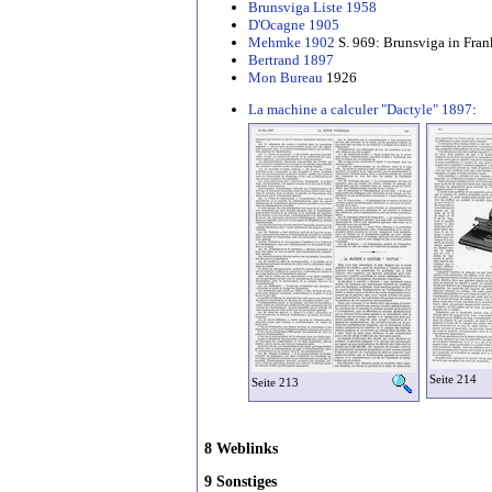
Brunsviga Liste 1958
D'Ocagne 1905
Mehmke 1902
S. 969: Brunsviga in Fran
Bertrand 1897
Mon Bureau
1926
La machine a calculer "Dactyle" 1897
:
Seite 214
Seite 213
8 Weblinks
9 Sonstiges