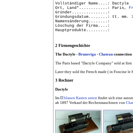
Vollständiger Name....: Dactyle
Ort, Land*............: Paris,
F
Gründer...............:
Gründungsdatum........: tt. mm.
Namensänderung........:
Löschung der Firma....:
Hauptprodukte.........:
2 Firmengeschichte
The Dactyle -
Brunsviga
-
Chateau
connection 
The Paris based "Dactyle Company" sold at first
Later they sold the French made ( in Foncine le Ha
3 Rechner
Dactyle
Im
blauen Kasten unten
findet sich eine autom
ab 1897 Verkauf der Rechenmaschinen von
Chat