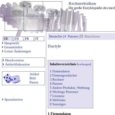
Rechnerlexikon
Die große Enzyklopädie des mec
Hersteller
|
Patente
|
Maschinen
DE
EN
FR
IT
Hauptseite
Dactyle
Gesamtindex
Letzte Änderungen
Druckversion
Inhaltsverzeichnis
Artikeldiskussion
[
verbergen
]
1 Firmendaten
Artikel
2 Firmengeschichte
Bild
3 Rechner
Patent
4 Patente
5 Andere Produkte, Werbung
6 Wichtige Personen
7 Literatur
Spezialseiten
8 Weblinks
9 Sonstiges
1 Firmendaten