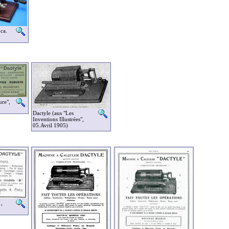
ca.
ure",
Dactyle (aus "Les
Inventions Illustrées",
05.Avril 1905)
,