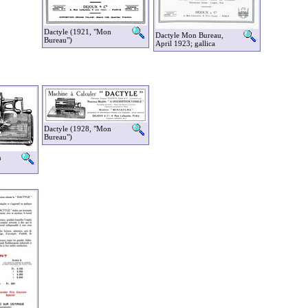
Dactyle (1921, "Mon
Dactyle Mon Bureau,
Bureau")
April 1923; gallica
Dactyle (1928, "Mon
Bureau")
n