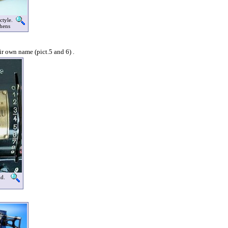
ctyle.
hens
r own name (pict.5 and 6) .
ld.