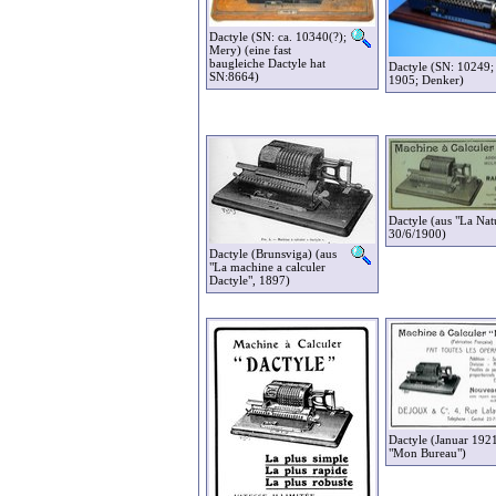
Dactyle (SN: ca. 10340(?);
Mery) (eine fast
baugleiche Dactyle hat
Dactyle (SN: 10249; 
SN:8664)
1905; Denker)
Dactyle (aus "La Nat
30/6/1900)
Dactyle (Brunsviga) (aus
"La machine a calculer
Dactyle", 1897)
Dactyle (Januar 1921
"Mon Bureau")