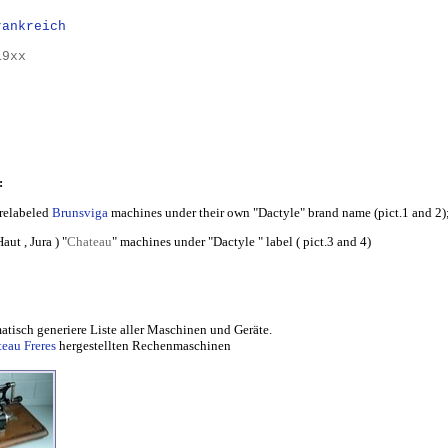
rankreich
19xx
:
 relabeled
Brunsviga
machines under their own "Dactyle" brand name (pict.1 and 2)
ut , Jura ) "
Chateau
" machines under "Dactyle " label ( pict.3 and 4)
atisch generiere Liste aller Maschinen und Geräte.
eau Freres
hergestellten Rechenmaschinen