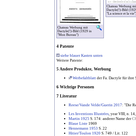
Chateau Werbung mi
Dactyle(!)-Bild (192
"La science et la vie"
Chateau Werbung mit
Dactyle(!)-Bild (1929 in
"Mon Bureau")
4 Patente
siehe blauer Kasten unten
Weitere Patente:
5 Andere Produkte, Werbung
Werbefaltblatt
der Fa. Dactyle für ihr
6 Wichtige Personen
7 Literatur
Reese/Vande Velde/Guerin 2017
: "Die R
Les Inventions Illustrées
, year VIII, n. 14
Martin 1925
S. 174: anderer Name der
Ch
Blaue Liste
1969
Hennemann 1953
S. 22
Hitier/Toulon 1920
S. 749 / Lit. 122