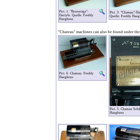
Pict. 1. "Brunsviga"-
Pict. 3. "Chateau"-Da
Dactyle. Quelle: Freddy
Quelle: Freddy Haeg
Haeghens
"Chateau" machines can also be found under thei
Pict. 6. Chateau. Freddy
Haeghens
Pict. 5. Chateau Schi
Haeghens