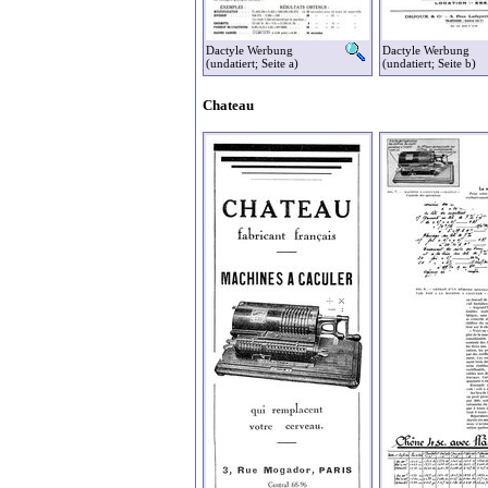
Dactyle Werbung
Dactyle Werbung
(undatiert; Seite a)
(undatiert; Seite b)
Chateau