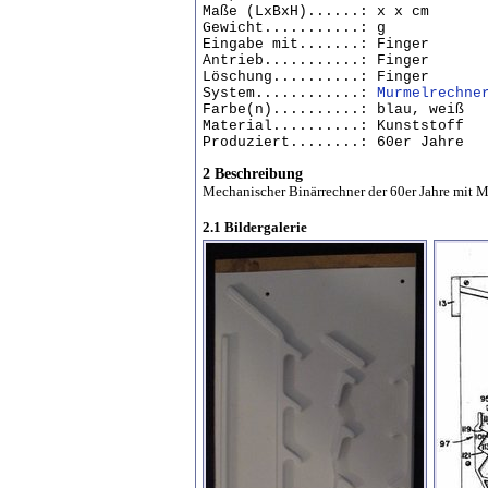
Maße (LxBxH)......: x x cm
Gewicht...........: g
Eingabe mit.......: Finger
Antrieb...........: Finger
Löschung..........: Finger
System............:
Murmelrechne
Farbe(n)..........: blau, weiß
Material..........: Kunststoff
Produziert........: 60er Jahre
2 Beschreibung
Mechanischer Binärrechner der 60er Jahre mit 
2.1 Bildergalerie