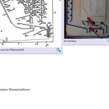
Im Aufbau
aus der Patentschrift
binären Murmeladdierer