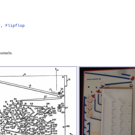
r
,
Flipflop
Murmeln.