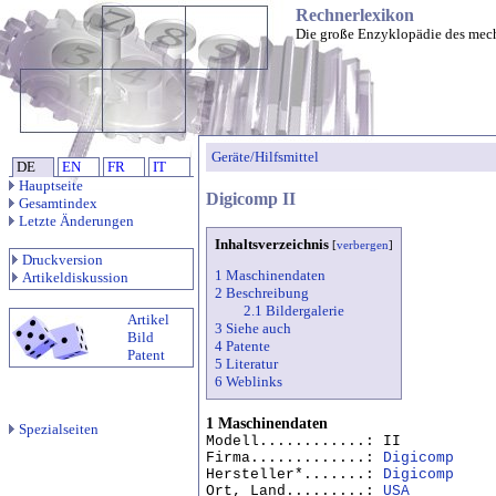
Rechnerlexikon
Die große Enzyklopädie des mec
Geräte/Hilfsmittel
DE
EN
FR
IT
Hauptseite
Digicomp II
Gesamtindex
Letzte Änderungen
Inhaltsverzeichnis
[
verbergen
]
Druckversion
1 Maschinendaten
Artikeldiskussion
2 Beschreibung
2.1 Bildergalerie
Artikel
3 Siehe auch
Bild
4 Patente
Patent
5 Literatur
6 Weblinks
1 Maschinendaten
Spezialseiten
Modell............: II
Firma.............:
Digicomp
Hersteller*.......:
Digicomp
Ort, Land.........:
USA