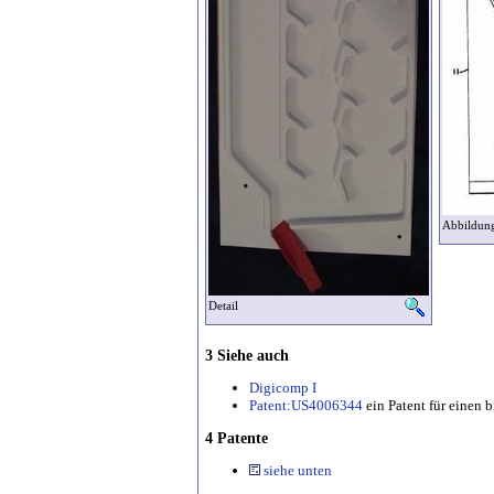
Abbildung 
Detail
3 Siehe auch
Digicomp I
Patent:US4006344
ein Patent für einen 
4 Patente
siehe unten