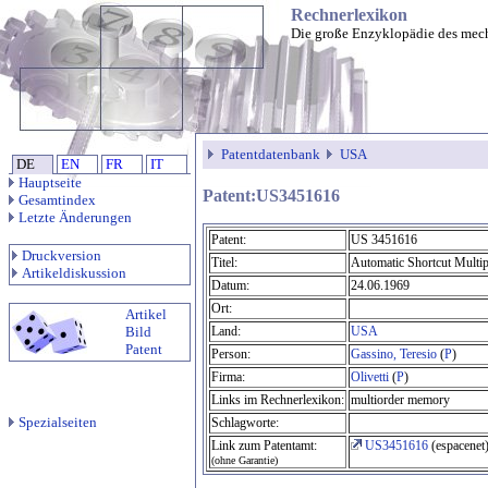
Rechnerlexikon
Die große Enzyklopädie des mec
Patentdatenbank
USA
DE
EN
FR
IT
Hauptseite
Patent:US3451616
Gesamtindex
Letzte Änderungen
Patent:
US 3451616
Druckversion
Titel:
Automatic Shortcut Multip
Artikeldiskussion
Datum:
24.06.1969
Ort:
Artikel
Bild
Land:
USA
Patent
Person:
Gassino, Teresio
(
P
)
Firma:
Olivetti
(
P
)
Links im Rechnerlexikon:
multiorder memory
Spezialseiten
Schlagworte:
Link zum Patentamt:
US3451616
(espacenet
(ohne Garantie)