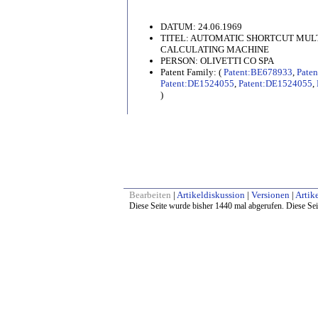
DATUM: 24.06.1969
TITEL: AUTOMATIC SHORTCUT MULT
CALCULATING MACHINE
PERSON: OLIVETTI CO SPA
Patent Family: (
Patent:BE678933
,
Pate
Patent:DE1524055
,
Patent:DE1524055
,
)
Bearbeiten
|
Artikeldiskussion
|
Versionen
|
Artike
Diese Seite wurde bisher 1440 mal abgerufen. Diese Sei