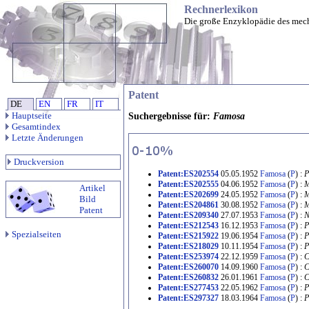
Rechnerlexikon
Die große Enzyklopädie des mec
Patent
DE
EN
FR
IT
Hauptseite
Suchergebnisse für:
Famosa
Gesamtindex
Letzte Änderungen
Druckversion
Patent:ES202554
05.05.1952
Famosa
(
P
) :
P
Patent:ES202555
04.06.1952
Famosa
(
P
) :
M
Artikel
Patent:ES202699
24.05.1952
Famosa
(
P
) :
M
Bild
Patent:ES204861
30.08.1952
Famosa
(
P
) :
M
Patent
Patent:ES209340
27.07.1953
Famosa
(
P
) :
N
Patent:ES212543
16.12.1953
Famosa
(
P
) :
P
Spezialseiten
Patent:ES215922
19.06.1954
Famosa
(
P
) :
P
Patent:ES218029
10.11.1954
Famosa
(
P
) :
P
Patent:ES253974
22.12.1959
Famosa
(
P
) :
C
Patent:ES260070
14.09.1960
Famosa
(
P
) :
C
Patent:ES260832
26.01.1961
Famosa
(
P
) :
C
Patent:ES277453
22.05.1962
Famosa
(
P
) :
P
Patent:ES297327
18.03.1964
Famosa
(
P
) :
P