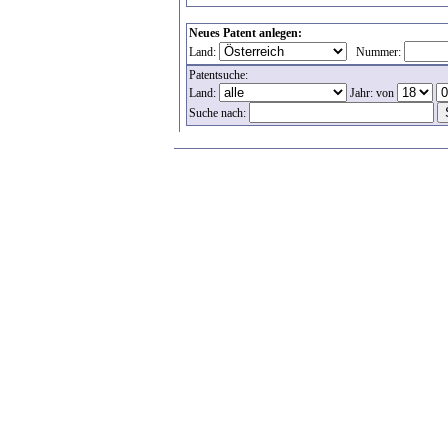
Neues Patent anlegen:
Land:
Nummer:
Patentsuche:
Land:
Jahr: von
Suche nach: