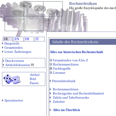
Rechnerlexikon
Die große Enzyklopädie des mec
DE
EN
FR
IT
Inhalte des Rechnerlexikons
Hauptseite
Gesamtindex
Letzte Änderungen
Alles zur historischen Rechentechnik
Gesamtindex von A bis Z
Druckversion
Rechenmaschinen
Artikeldiskussion
!!!
Fachbegriffe
Literatur
Artikel
Bild
Patentdatenbank
Patent
Rechenmaschinen
Rechengeräte und Rechenhilfsmittel
Tafeln und Tabellenwerke
Spezialseiten
Zubehör
Alles im Überblick