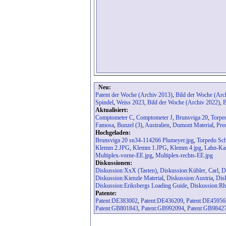
Neu:
Patent der Woche (Archiv 2013)
,
Bild der Woche (Arc
Spindel
,
Weiss 2023
,
Bild der Woche (Archiv 2022)
,
B
Aktualisiert:
Comptometer C
,
Comptometer J
,
Brunsviga 20
,
Torpe
Famosa
,
Bunzel (3)
,
Australien
,
Dumont Material
,
Pre
Hochgeladen:
Brunsviga 20 sn34-114266 Plumeyer.jpg
,
Torpedo Sch
Klemm 2.JPG
,
Klemm 1.JPG
,
Klemm 4.jpg
,
Lahn-Kas
Multiplex-vorne-EE.jpg
,
Multiplex-rechts-EE.jpg
Diskussionen:
Diskussion:XxX (Tasten)
,
Diskussion:Kübler, Carl
,
D
Diskussion:Kienzle Material
,
Diskussion:Austria
,
Dis
Diskussion:Eriksbergs Loading Guide
,
Diskussion:Rh
Patente:
Patent:DE383002
,
Patent:DE436209
,
Patent:DE45956
Patent:GB801843
,
Patent:GB992094
,
Patent:GB9842