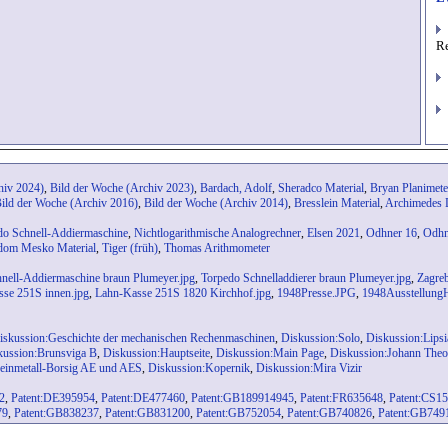
R
hiv 2024)
,
Bild der Woche (Archiv 2023)
,
Bardach, Adolf
,
Sheradco Material
,
Bryan Planimete
ild der Woche (Archiv 2016)
,
Bild der Woche (Archiv 2014)
,
Bresslein Material
,
Archimedes
do Schnell-Addiermaschine
,
Nichtlogarithmische Analogrechner
,
Elsen 2021
,
Odhner 16
,
Odhn
dom Mesko Material
,
Tiger (früh)
,
Thomas Arithmometer
nell-Addiermaschine braun Plumeyer.jpg
,
Torpedo Schnelladdierer braun Plumeyer.jpg
,
Zagreb
se 251S innen.jpg
,
Lahn-Kasse 251S 1820 Kirchhof.jpg
,
1948Presse.JPG
,
1948Ausstellung
iskussion:Geschichte der mechanischen Rechenmaschinen
,
Diskussion:Solo
,
Diskussion:Lipsi
kussion:Brunsviga B
,
Diskussion:Hauptseite
,
Diskussion:Main Page
,
Diskussion:Johann Theo
einmetall-Borsig AE und AES
,
Diskussion:Kopernik
,
Diskussion:Mira Vizir
2
,
Patent:DE395954
,
Patent:DE477460
,
Patent:GB189914945
,
Patent:FR635648
,
Patent:CS1
79
,
Patent:GB838237
,
Patent:GB831200
,
Patent:GB752054
,
Patent:GB740826
,
Patent:GB749