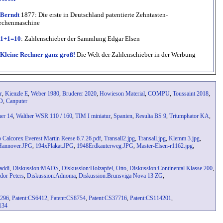
Berndt
1877: Die erste in Deutschland patentierte Zehntasten-
echenmaschine
1+1=10
: Zahlenschieber der Sammlung Edgar Elsen
Kleine Rechner ganz groß!
Die Welt der Zahlenschieber in der Werbung
r
,
Kienzle E
,
Weber 1980
,
Bruderer 2020
,
Howieson Material
,
COMPU
,
Toussaint 2018
,
 D
,
Canputer
er 14
,
Walther WSR 110 / 160
,
TIM I miniatur
,
Spanien
,
Resulta BS 9
,
Triumphator KA
,
 Calcorex Everest Martin Reese 6.7.26.pdf
,
Transall2.jpg
,
Transall.jpg
,
Klemm 3.jpg
,
Hannover.JPG
,
194xPlakat.JPG
,
1948Erdkauterweg.JPG
,
Master-Elsen-r1162.jpg
,
addi
,
Diskussion:MADS
,
Diskussion:Holzapfel, Otto
,
Diskussion:Continental Klasse 200
,
dor Peters
,
Diskussion:Adnoma
,
Diskussion:Brunsviga Nova 13 ZG
,
5296
,
Patent:CS6412
,
Patent:CS8754
,
Patent:CS37716
,
Patent:CS114201
,
134