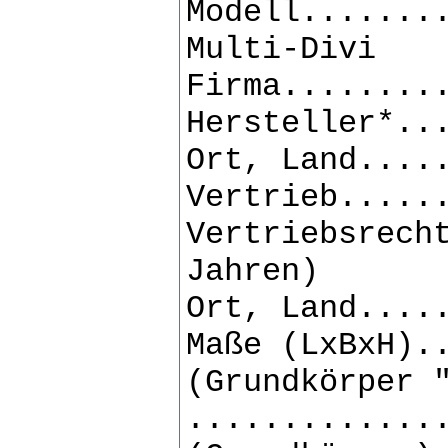
Modell.......
Multi-Divi
Firma........
Hersteller*..
Ort, Land....
Vertrieb.....
Vertriebsrech
Jahren)
Ort, Land....
Maße (LxBxH).
(Grundkörper 
.............