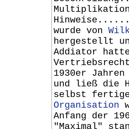
Multiplikatio
Hinweise.....
wurde von
Wil
hergestellt u
Addiator hatt
Vertriebsrech
1930er Jahren
und ließ die 
selbst fertig
Organisation
w
Anfang der 19
"Maximal" sta