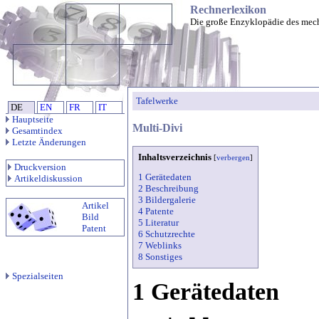
Rechnerlexikon
Die große Enzyklopädie des mec
Tafelwerke
DE
EN
FR
IT
Hauptseite
Multi-Divi
Gesamtindex
Letzte Änderungen
Inhaltsverzeichnis
[
verbergen
]
Druckversion
1 Gerätedaten
Artikeldiskussion
2 Beschreibung
3 Bildergalerie
Artikel
4 Patente
Bild
5 Literatur
Patent
6 Schutzrechte
7 Weblinks
8 Sonstiges
Spezialseiten
1 Gerätedaten