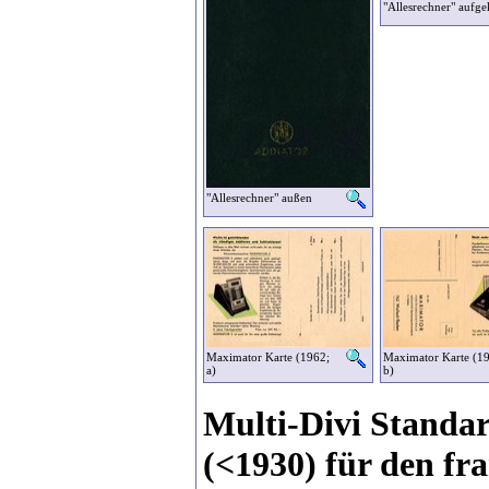
"Allesrechner" aufge
"Allesrechner" außen
Maximator Karte (1962;
Maximator Karte (1
a)
b)
Multi-Divi Standa
(<1930) für den fr