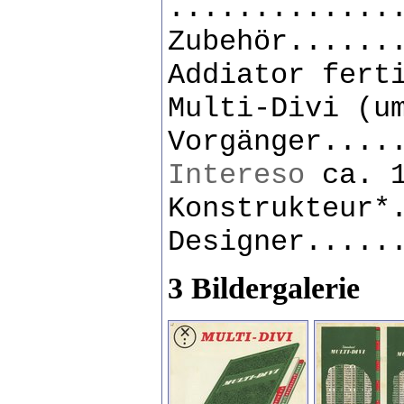
.............
Zubehör......
Addiator fert
Multi-Divi (u
Vorgänger....
Intereso
ca. 1
Konstrukteur*
Designer.....
3 Bildergalerie