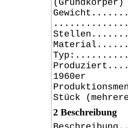
(Grundkörper)
Gewicht......
.............
Stellen......
Material.....
Typ:.........
Produziert...
1960er
Produktionsme
Stück (mehrer
2 Beschreibung
Beschreibung.