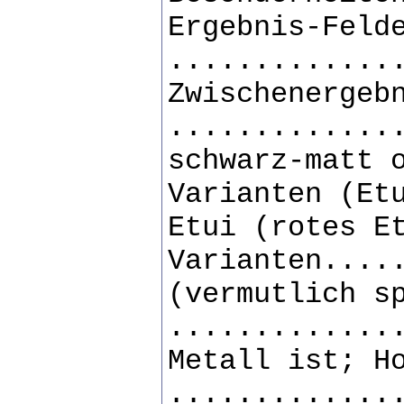
Ergebnis-Feld
.............
Zwischenergeb
.............
schwarz-matt 
Varianten (Et
Etui (rotes E
Varianten....
(vermutlich s
.............
Metall ist; H
.............