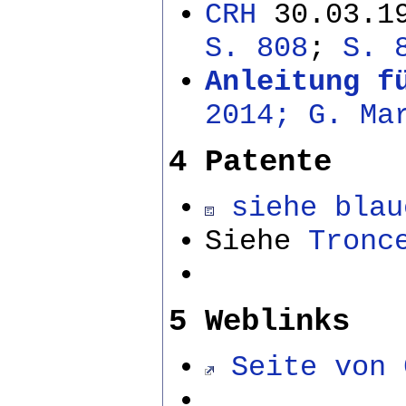
CRH
30.03.19
S. 808
;
S. 
Anleitung f
2014; G. Ma
4 Patente
siehe blau
Siehe
Tronc
5 Weblinks
Seite von 