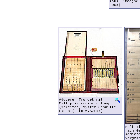
(aus D'Ocagne
1905)
Addierer Troncet mit
Multipliziereinrichtung
(Streifen) System Genaille-
Lucas (Foto W.Szrek)
Multip
nach G
Addier
vergrö