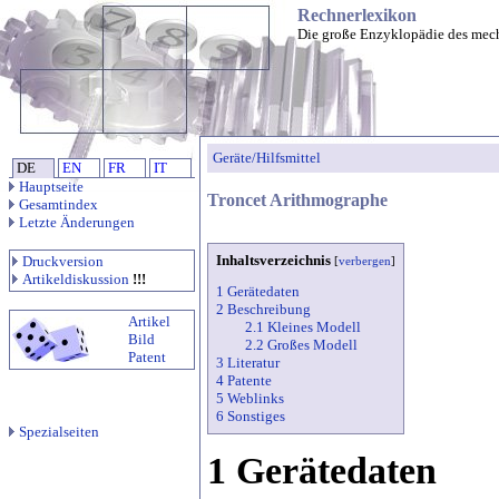
Rechnerlexikon
Die große Enzyklopädie des mec
Geräte/Hilfsmittel
DE
EN
FR
IT
Hauptseite
Troncet Arithmographe
Gesamtindex
Letzte Änderungen
Inhaltsverzeichnis
Druckversion
[
verbergen
]
Artikeldiskussion
!!!
1 Gerätedaten
2 Beschreibung
Artikel
2.1 Kleines Modell
Bild
2.2 Großes Modell
Patent
3 Literatur
4 Patente
5 Weblinks
6 Sonstiges
Spezialseiten
1 Gerätedaten