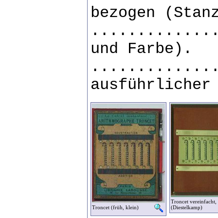
bezogen (Stan
.............
und Farbe).
.............
ausführlicher
Troncet vereinfacht, 
Troncet (früh, klein)
(Diestelkamp)