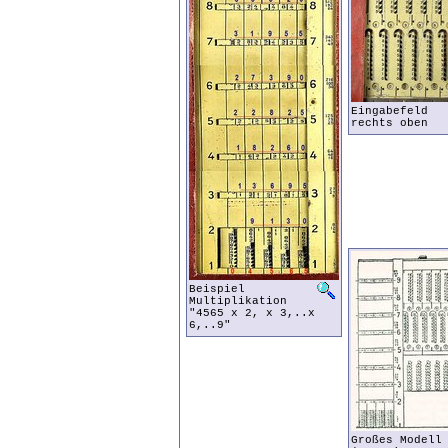
Eingabefeld
rechts oben
Beispiel
Multiplikation
"4565 x 2, x 3,..x
6,..9"
Großes Modell