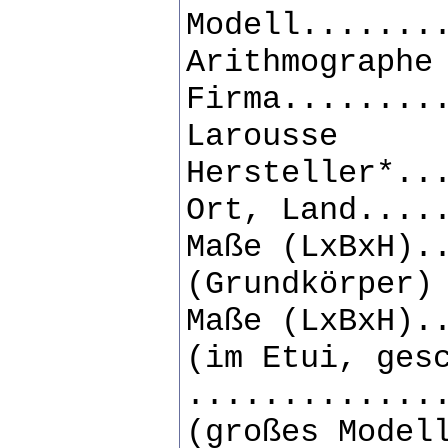
Modell.......
Arithmographe
Firma........
Larousse
Hersteller*..
Ort, Land....
Maße (LxBxH).
(Grundkörper)
Maße (LxBxH).
(im Etui, ges
.............
(großes Model