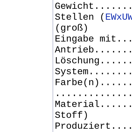
Gewicht......
Stellen (
EWxU
(groß)
Eingabe mit..
Antrieb......
Löschung.....
System.......
Farbe(n).....
.............
Material.....
Stoff)
Produziert...