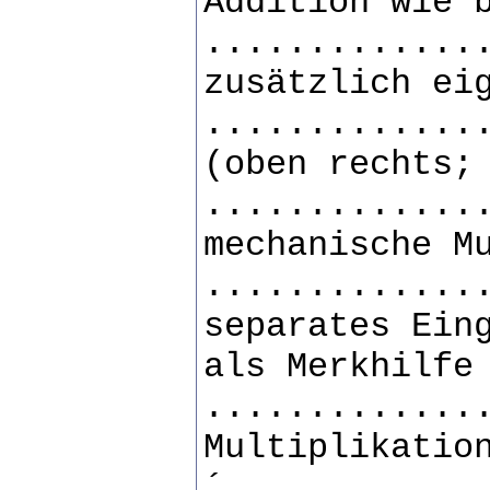
Addition wie 
.............
zusätzlich ei
.............
(oben rechts;
.............
mechanische M
.............
separates Ein
als Merkhilfe
.............
Multiplikatio
´............